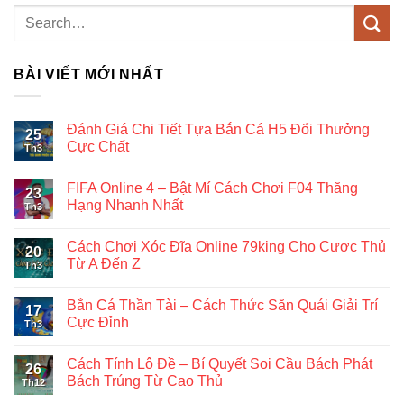
BÀI VIẾT MỚI NHẤT
Đánh Giá Chi Tiết Tựa Bắn Cá H5 Đổi Thưởng
25
Cực Chất
Th3
Không
có
FIFA Online 4 – Bật Mí Cách Chơi F04 Thăng
bình
23
luận
Hạng Nhanh Nhất
Th3
ở
Đánh
Không
Giá
có
Cách Chơi Xóc Đĩa Online 79king Cho Cược Thủ
Chi
bình
20
Tiết
luận
Từ A Đến Z
Th3
Tựa
ở
Bắn
FIFA
Không
Cá
Online
có
Bắn Cá Thần Tài – Cách Thức Săn Quái Giải Trí
H5
4
bình
17
Đổi
–
luận
Cực Đỉnh
Th3
Thưởng
Bật
ở
Cực
Mí
Cách
Không
Chất
Cách
Chơi
có
Cách Tính Lô Đề – Bí Quyết Soi Cầu Bách Phát
Chơi
Xóc
bình
26
F04
Đĩa
luận
Bách Trúng Từ Cao Thủ
Th12
Thăng
Online
ở
Hạng
79king
Bắn
Không