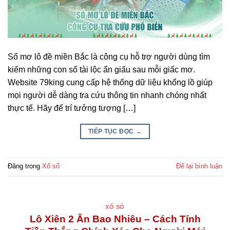
Sổ mơ lô đề miền Bắc là công cụ hỗ trợ người dùng tìm
kiếm những con số tài lộc ẩn giấu sau mỗi giấc mơ.
Website 79king cung cấp hệ thống dữ liệu khổng lồ giúp
mọi người dễ dàng tra cứu thông tin nhanh chóng nhất
thực tế. Hãy để trí tưởng tượng […]
TIẾP TỤC ĐỌC
→
Đăng trong
Xổ số
Để lại bình luận
XỔ SỐ
Lô Xiên 2 Ăn Bao Nhiêu – Cách Tính