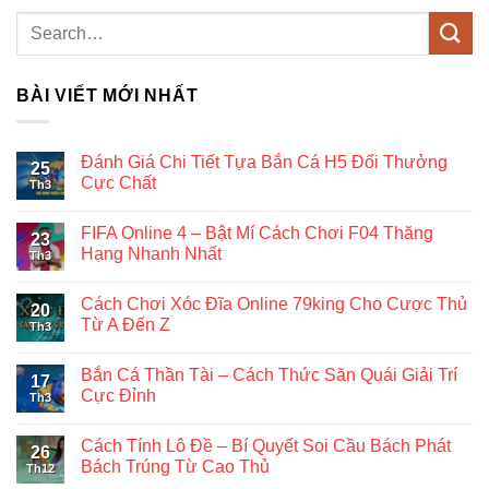
BÀI VIẾT MỚI NHẤT
Đánh Giá Chi Tiết Tựa Bắn Cá H5 Đổi Thưởng
25
Cực Chất
Th3
Không
có
FIFA Online 4 – Bật Mí Cách Chơi F04 Thăng
bình
23
luận
Hạng Nhanh Nhất
Th3
ở
Đánh
Không
Giá
có
Cách Chơi Xóc Đĩa Online 79king Cho Cược Thủ
Chi
bình
20
Tiết
luận
Từ A Đến Z
Th3
Tựa
ở
Bắn
FIFA
Không
Cá
Online
có
Bắn Cá Thần Tài – Cách Thức Săn Quái Giải Trí
H5
4
bình
17
Đổi
–
luận
Cực Đỉnh
Th3
Thưởng
Bật
ở
Cực
Mí
Cách
Không
Chất
Cách
Chơi
có
Cách Tính Lô Đề – Bí Quyết Soi Cầu Bách Phát
Chơi
Xóc
bình
26
F04
Đĩa
luận
Bách Trúng Từ Cao Thủ
Th12
Thăng
Online
ở
Hạng
79king
Bắn