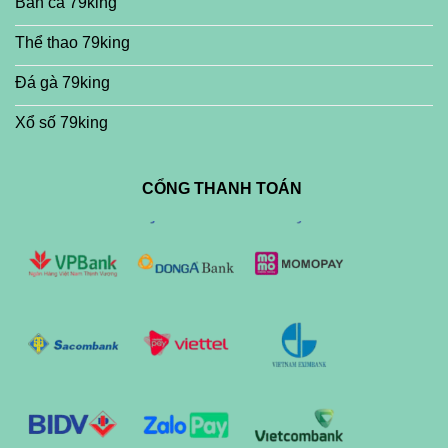
Bắn cá 79king
Thể thao 79king
Đá gà 79king
Xổ số 79king
CỔNG THANH TOÁN