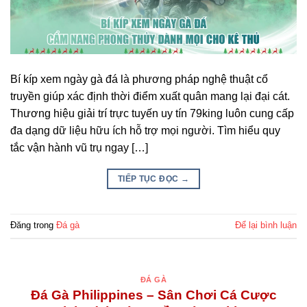
Bí kíp xem ngày gà đá là phương pháp nghệ thuật cổ
truyền giúp xác định thời điểm xuất quân mang lại đại cát.
Thương hiệu giải trí trực tuyến uy tín 79king luôn cung cấp
đa dạng dữ liệu hữu ích hỗ trợ mọi người. Tìm hiểu quy
tắc vận hành vũ trụ ngay […]
TIẾP TỤC ĐỌC
→
Đăng trong
Đá gà
Để lại bình luận
ĐÁ GÀ
Đá Gà Philippines – Sân Chơi Cá Cược