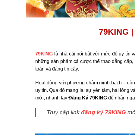
79KING |
79KING
là nhà cái nổi bật với mức độ uy tín
những sản phẩm cá cược thể thao đẳng cấp, đa
toàn và đáng tin cậy.
Hoạt động với phương châm minh bạch – côn
uy tín. Qua đó mang lại sự yên tâm, hài lòng v
mới, nhanh tay
Đăng Ký 79KING
để nhận ng
Truy cập link
đăng ký 79KING
mới