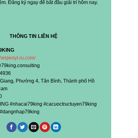
iệm. Đăng ký ngay để bắt đầu giải trí hôm nay.
THÔNG TIN LIÊN HỆ
9KING
/herpesyl.ru.com/
79king.consulting
84936
u Giang, Phường 4, Tân Bình, Thành phố Hồ
 Nam
0
ING #nhacai79king #cacuoctructuyen79king
 #dangnhap79king