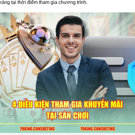
àng tại thời điểm tham gia chương trình.