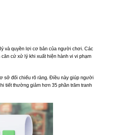
 lý và quyền lợi cơ bản của người chơi. Các
 căn cứ xử lý khi xuất hiện hành vi vi phạm
 sở đối chiếu rõ ràng. Điều này giúp người
chi tiết thường giảm hơn 35 phần trăm tranh