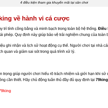
4 điều kiện tham gia khuyến mãi tại sân chơi
9king về hành vi cá cược
 trì tính công bằng và minh bạch trong toàn bộ hệ thống.
Điều 
rái phép. Quy định này giúp bảo vệ trải nghiệm chung của toàn 
iệu ghi nhận và lịch sử hoạt động cụ thể. Người chơi tại nhà cá
h quan và giảm sai sót trong quá trình xử lý.
n trọng giúp người chơi hiểu rõ trách nhiệm và giới hạn khi sử
hông cần thiết. Hãy chủ động tuân thủ đầy đủ quy định tại
79kin
79king