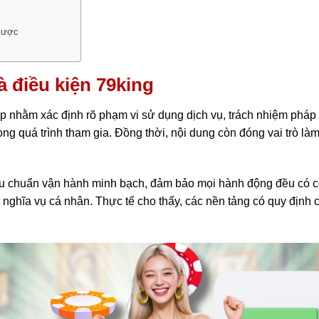
 cược
 điều kiện 79king
ập nhằm xác định rõ phạm vi sử dụng dịch vụ, trách nhiệm pháp
ong quá trình tham gia. Đồng thời, nội dung còn đóng vai trò làm
u chuẩn vận hành minh bạch, đảm bảo mọi hành động đều có cơ
 nghĩa vụ cá nhân. Thực tế cho thấy, các nền tảng có quy định 