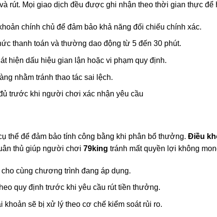
à rút. Mọi giao dịch đều được ghi nhận theo thời gian thực để 
i khoản chính chủ để đảm bảo khả năng đối chiếu chính xác.
thức thanh toán và thường dao động từ 5 đến 30 phút.
át hiện dấu hiệu gian lận hoặc vi phạm quy định.
ràng nhằm tránh thao tác sai lệch.
y đủ trước khi người chơi xác nhận yêu cầu
 cụ thể để đảm bảo tính công bằng khi phân bổ thưởng.
Điều kh
tuân thủ giúp người chơi
79king
tránh mất quyền lợi không mo
n cho cùng chương trình đang áp dụng.
o quy định trước khi yêu cầu rút tiền thưởng.
khoản sẽ bị xử lý theo cơ chế kiểm soát rủi ro.