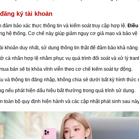
 đăng ký tài khoản
m đảm bảo xác thực thông tin và kiểm soát truy cập hợp lệ.
Điều
ong hệ thống. Cơ chế này giúp giảm nguy cơ giả mạo và bảo vệ 
ài khoản duy nhất, sử dụng thông tin thật để đảm bảo khả năng 
tờ cá nhân hợp lệ nhằm phục vụ quá trình đối soát và xử lý tran
a bán sẽ bị khóa vĩnh viễn theo cơ chế kiểm soát tự động.
 và thông tin đăng nhập, không chia sẻ dưới bất kỳ hình thức 
g nếu phát hiện dấu hiệu bất thường trong quá trình sử dụng.
n toàn bộ quy định hiện hành và các cập nhật phát sinh sau này