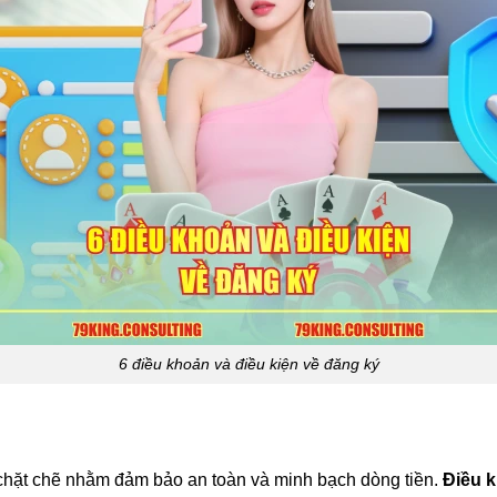
6 điều khoản và điều kiện về đăng ký
 chặt chẽ nhằm đảm bảo an toàn và minh bạch dòng tiền.
Điều k