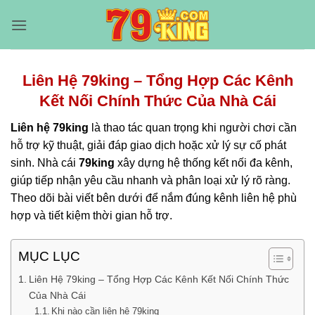
Bỏ
qua
nội
dung
Liên Hệ 79king – Tổng Hợp Các Kênh
Kết Nối Chính Thức Của Nhà Cái
Liên hệ 79king
là thao tác quan trọng khi người chơi cần
hỗ trợ kỹ thuật, giải đáp giao dịch hoặc xử lý sự cố phát
sinh. Nhà cái
79king
xây dựng hệ thống kết nối đa kênh,
giúp tiếp nhận yêu cầu nhanh và phân loại xử lý rõ ràng.
Theo dõi bài viết bên dưới để nắm đúng kênh liên hệ phù
hợp và tiết kiệm thời gian hỗ trợ.
MỤC LỤC
Liên Hệ 79king – Tổng Hợp Các Kênh Kết Nối Chính Thức
Của Nhà Cái
Khi nào cần liên hệ 79king