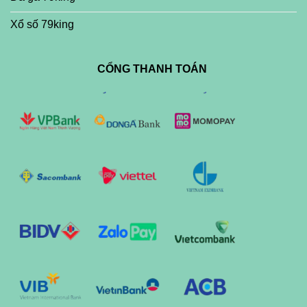
Xổ số 79king
CỔNG THANH TOÁN