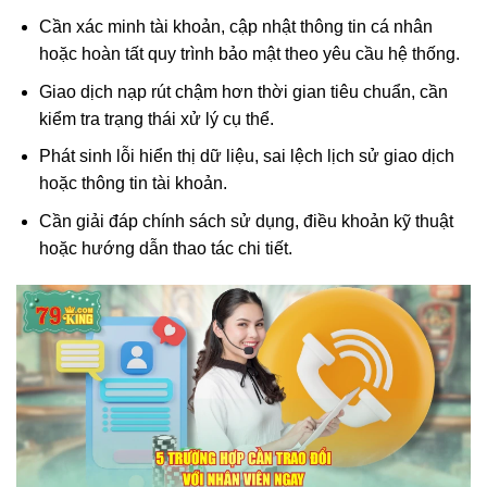
Cần xác minh tài khoản, cập nhật thông tin cá nhân
hoặc hoàn tất quy trình bảo mật theo yêu cầu hệ thống.
Giao dịch nạp rút chậm hơn thời gian tiêu chuẩn, cần
kiểm tra trạng thái xử lý cụ thể.
Phát sinh lỗi hiển thị dữ liệu, sai lệch lịch sử giao dịch
hoặc thông tin tài khoản.
Cần giải đáp chính sách sử dụng, điều khoản kỹ thuật
hoặc hướng dẫn thao tác chi tiết.