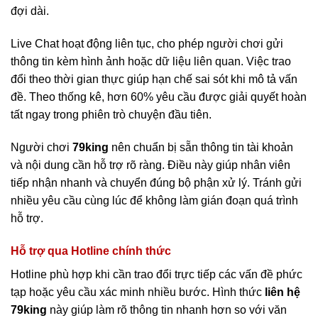
đợi dài.
Live Chat hoạt động liên tục, cho phép người chơi gửi
thông tin kèm hình ảnh hoặc dữ liệu liên quan. Việc trao
đổi theo thời gian thực giúp hạn chế sai sót khi mô tả vấn
đề. Theo thống kê, hơn 60% yêu cầu được giải quyết hoàn
tất ngay trong phiên trò chuyện đầu tiên.
Người chơi
79king
nên chuẩn bị sẵn thông tin tài khoản
và nội dung cần hỗ trợ rõ ràng. Điều này giúp nhân viên
tiếp nhận nhanh và chuyển đúng bộ phận xử lý. Tránh gửi
nhiều yêu cầu cùng lúc để không làm gián đoạn quá trình
hỗ trợ.
Hỗ trợ qua Hotline chính thức
Hotline phù hợp khi cần trao đổi trực tiếp các vấn đề phức
tạp hoặc yêu cầu xác minh nhiều bước. Hình thức
liên hệ
79king
này giúp làm rõ thông tin nhanh hơn so với văn