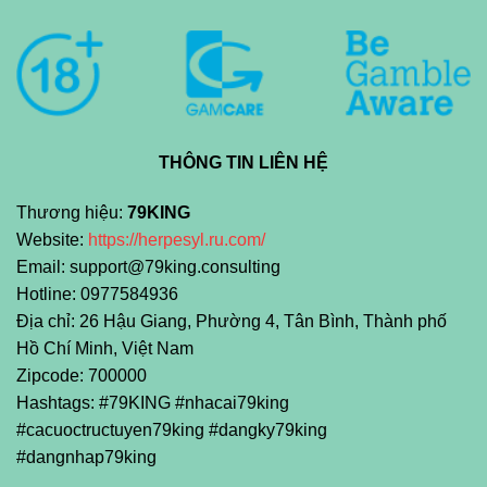
THÔNG TIN LIÊN HỆ
Thương hiệu:
79KING
Website:
https://herpesyl.ru.com/
Email:
support@79king.consulting
Hotline: 0977584936
Địa chỉ: 26 Hậu Giang, Phường 4, Tân Bình, Thành phố
Hồ Chí Minh, Việt Nam
Zipcode: 700000
Hashtags: #79KING #nhacai79king
#cacuoctructuyen79king #dangky79king
#dangnhap79king