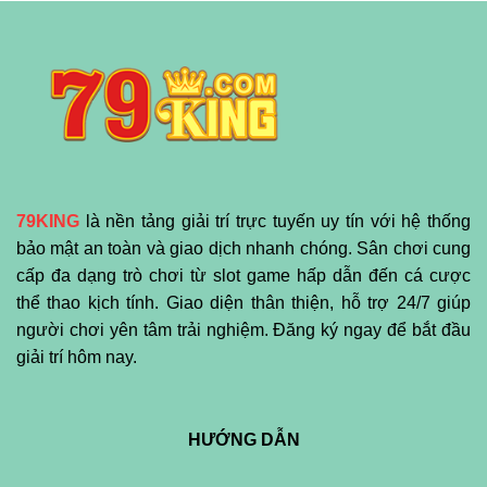
79KING
là nền tảng giải trí trực tuyến uy tín với hệ thống
bảo mật an toàn và giao dịch nhanh chóng. Sân chơi cung
cấp đa dạng trò chơi từ slot game hấp dẫn đến cá cược
thể thao kịch tính. Giao diện thân thiện, hỗ trợ 24/7 giúp
người chơi yên tâm trải nghiệm. Đăng ký ngay để bắt đầu
giải trí hôm nay.
HƯỚNG DẪN