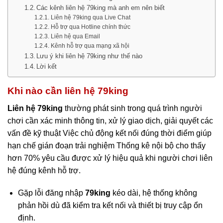
Các kênh liên hệ 79king mà anh em nên biết
Liên hệ 79king qua Live Chat
Hỗ trợ qua Hotline chính thức
Liên hệ qua Email
Kênh hỗ trợ qua mạng xã hội
Lưu ý khi liên hệ 79king như thế nào
Lời kết
Khi nào cần liên hệ 79king
Liên hệ 79king
thường phát sinh trong quá trình người
chơi cần xác minh thông tin, xử lý giao dịch, giải quyết các
vấn đề kỹ thuật Việc chủ động kết nối đúng thời điểm giúp
hạn chế gián đoạn trải nghiệm Thống kê nội bộ cho thấy
hơn 70% yêu cầu được xử lý hiệu quả khi người chơi liên
hệ đúng kênh hỗ trợ.
Gặp lỗi đăng nhập
79king
kéo dài, hệ thống không
phản hồi dù đã kiểm tra kết nối và thiết bị truy cập ổn
định.