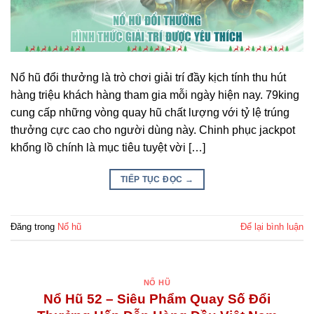
Nổ hũ đổi thưởng là trò chơi giải trí đầy kịch tính thu hút
hàng triệu khách hàng tham gia mỗi ngày hiện nay. 79king
cung cấp những vòng quay hũ chất lượng với tỷ lệ trúng
thưởng cực cao cho người dùng này. Chinh phục jackpot
khổng lồ chính là mục tiêu tuyệt vời […]
TIẾP TỤC ĐỌC
→
Đăng trong
Nổ hũ
Để lại bình luận
NỔ HŨ
Nổ Hũ 52 – Siêu Phẩm Quay Số Đổi