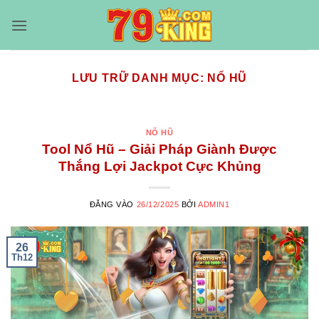
Bỏ
qua
nội
dung
LƯU TRỮ DANH MỤC:
NỔ HŨ
NỔ HŨ
Tool Nổ Hũ – Giải Pháp Giành Được
Thắng Lợi Jackpot Cực Khủng
ĐĂNG VÀO
26/12/2025
BỞI
ADMIN1
26
Th12