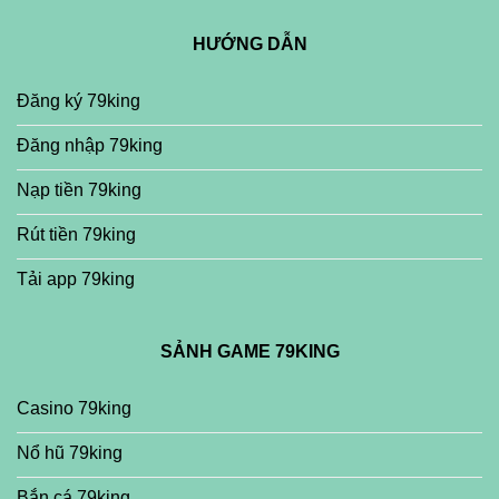
HƯỚNG DẪN
Đăng ký 79king
Đăng nhập 79king
Nạp tiền 79king
Rút tiền 79king
Tải app 79king
SẢNH GAME 79KING
Casino 79king
Nổ hũ 79king
Bắn cá 79king