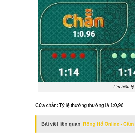
Tìm hiểu tỷ
Cửa chẵn: Tỷ lệ thưởng thường là 1:0,96
Bài viết liên quan
Rồng Hổ Online - Cẩm