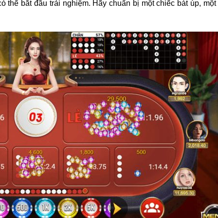
ó thể bắt đầu trải nghiệm. Hãy chuẩn bị một chiếc bát úp, một