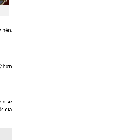
y nên,
kỹ hơn
 em sẽ
óc đĩa