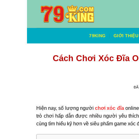
Bỏ
qua
nội
dung
79KING
GIỚI THIỆU
Cách Chơi Xóc Đĩa O
ĐĂ
Hiện nay, số lượng người
chơi xóc đĩa
online
trò chơi hấp dẫn được nhiều người yêu thích
cùng tìm hiểu kỹ hơn về siêu phẩm game xóc đĩ