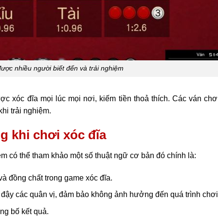
được nhiều người biết đến và trải nghiệm
c xóc đĩa mọi lúc mọi nơi, kiếm tiền thoả thích. Các ván chơ
i trải nghiệm.
 khi chơi xóc đĩa
 em có thể tham khảo một số thuật ngữ cơ bản đó chính là:
và đồng chất trong game xóc đĩa.
ể đậy các quân vị, đảm bảo không ảnh hưởng đến quá trình chơi
ng bố kết quả.