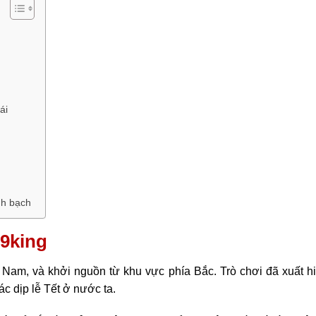
ái
nh bạch
79king
t Nam, và khởi nguồn từ khu vực phía Bắc. Trò chơi đã xuất h
ác dịp lễ Tết ở nước ta.