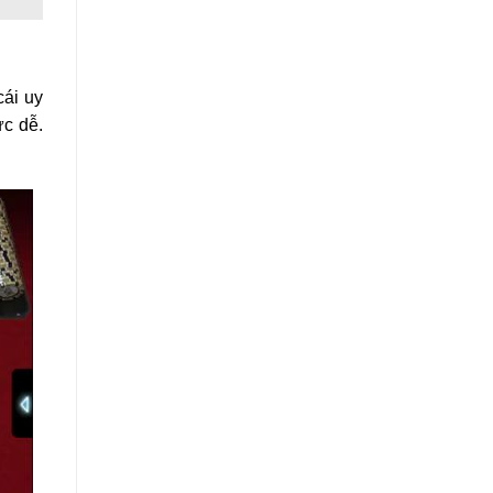
cái uy
ực dễ.