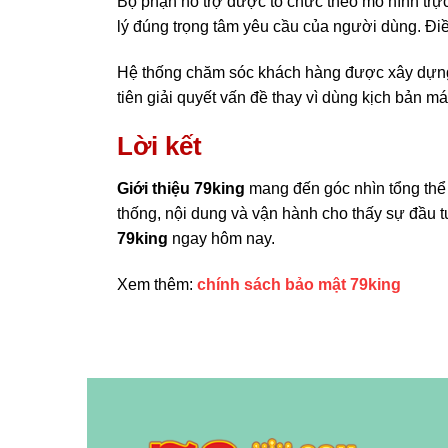
Bộ phận hỗ trợ được tổ chức theo mô hình trực
lý đúng trọng tâm yêu cầu của người dùng. Điề
Hệ thống chăm sóc khách hàng được xây dựng 
tiên giải quyết vấn đề thay vì dùng kịch bản m
Lời kết
Giới thiệu 79king
mang đến góc nhìn tổng thể 
thống, nội dung và vận hành cho thấy sự đầu tư
79king
ngay hôm nay.
Xem thêm:
chính sách bảo mật 79king