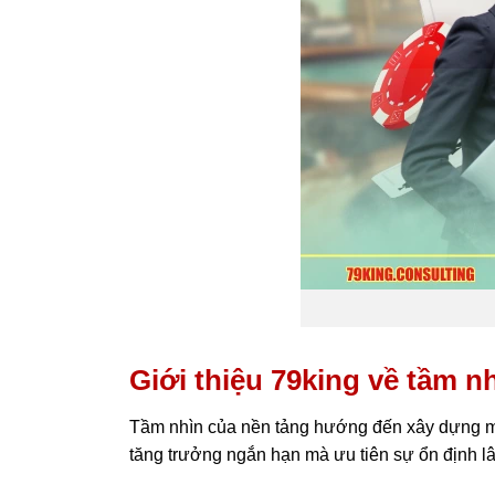
Giới thiệu 79king về tầm 
Tầm nhìn của nền tảng hướng đến xây dựng môi
tăng trưởng ngắn hạn mà ưu tiên sự ổn định lâ