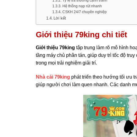
Tỷ lệ trả thưởng cạnh tranh
Hệ thống nạp rút nhanh
CSKH 24/7 chuyên nghiệp
Lời kết
Giới thiệu 79king chi tiết
Giới thiệu 79king
tập trung làm rõ mô hình ho
tầng máy chủ phân tán, giúp duy trì tốc độ tr
trong mọi trải nghiệm giải trí.
Nhà cái 79king
phát triển theo hướng tối ưu t
giúp người chơi làm quen nhanh. Các danh mục 