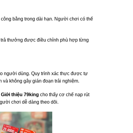
ự công bằng trong dài hạn. Người chơi có thể
ệ trả thưởng được điều chỉnh phù hợp từng
cho người dùng. Quy trình xác thực được tự
nh và không gây gián đoạn trải nghiệm.
.
Giới thiệu 79king
cho thấy cơ chế nạp rút
người chơi dễ dàng theo dõi.