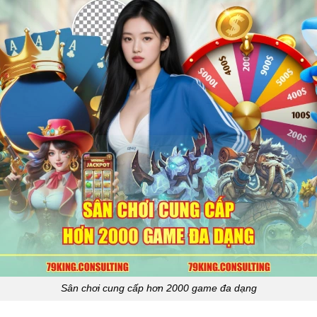
Sân chơi cung cấp hơn 2000 game đa dạng