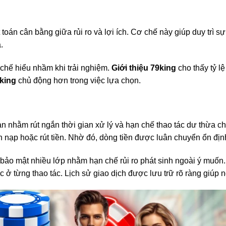
toán cân bằng giữa rủi ro và lợi ích. Cơ chế này giúp duy trì s
.
chế hiểu nhầm khi trải nghiệm.
Giới thiệu 79king
cho thấy tỷ l
king
chủ động hơn trong việc lựa chọn.
iản nhằm rút ngắn thời gian xử lý và hạn chế thao tác dư thừa 
nh nạp hoặc rút tiền. Nhờ đó, dòng tiền được luân chuyển ổn đị
bảo mật nhiều lớp nhằm hạn chế rủi ro phát sinh ngoài ý muốn
 ở từng thao tác. Lịch sử giao dịch được lưu trữ rõ ràng giúp 