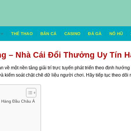
THỂ THAO
BẮN CÁ
CASINO
ĐÁ GÀ
NỔ HŨ
ing – Nhà Cái Đổi Thưởng Uy Tín 
về một nền tảng giải trí trực tuyến phát triển theo định hướng
 và kiểm soát chặt chẽ dữ liệu người chơi. Hãy tiếp tục theo dõi
ín Hàng Đầu Châu Á