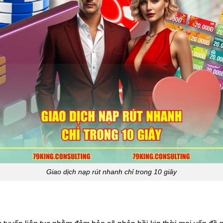
Giao dịch nạp rút nhanh chỉ trong 10 giây