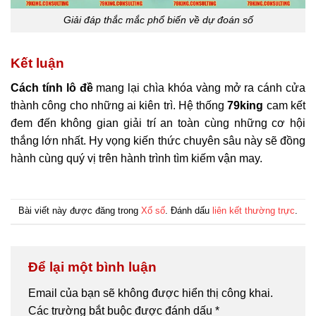
Giải đáp thắc mắc phổ biến về dự đoán số
Kết luận
Cách tính lô đề
mang lại chìa khóa vàng mở ra cánh cửa
thành công cho những ai kiên trì. Hệ thống
79king
cam kết
đem đến không gian giải trí an toàn cùng những cơ hội
thắng lớn nhất. Hy vọng kiến thức chuyên sâu này sẽ đồng
hành cùng quý vị trên hành trình tìm kiếm vận may.
Bài viết này được đăng trong
Xổ số
. Đánh dấu
liên kết thường trực
.
Để lại một bình luận
Email của bạn sẽ không được hiển thị công khai.
Các trường bắt buộc được đánh dấu
*