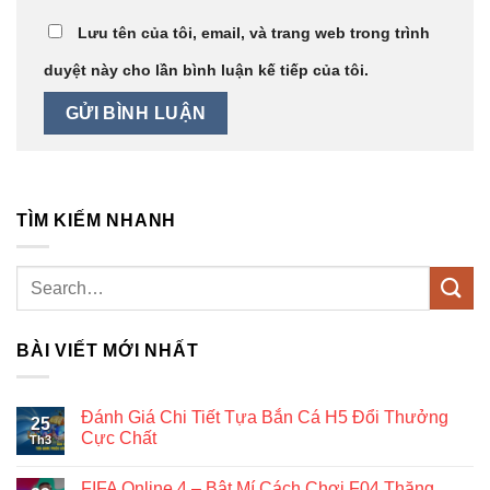
Lưu tên của tôi, email, và trang web trong trình
duyệt này cho lần bình luận kế tiếp của tôi.
TÌM KIẾM NHANH
BÀI VIẾT MỚI NHẤT
Đánh Giá Chi Tiết Tựa Bắn Cá H5 Đổi Thưởng
25
Cực Chất
Th3
Không
có
FIFA Online 4 – Bật Mí Cách Chơi F04 Thăng
bình