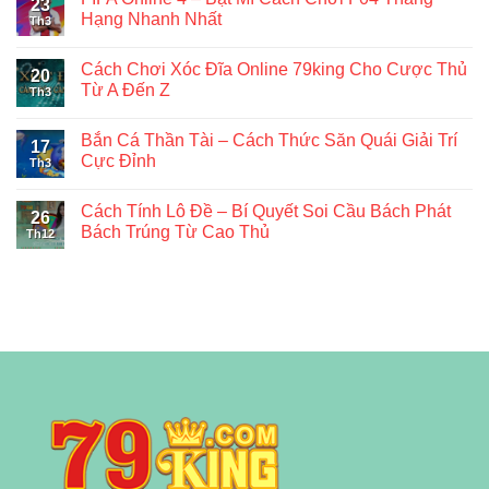
23
luận
Hạng Nhanh Nhất
Th3
ở
Đánh
Không
Giá
có
Cách Chơi Xóc Đĩa Online 79king Cho Cược Thủ
Chi
bình
20
Tiết
luận
Từ A Đến Z
Th3
Tựa
ở
Bắn
FIFA
Không
Cá
Online
có
Bắn Cá Thần Tài – Cách Thức Săn Quái Giải Trí
H5
4
bình
17
Đổi
–
luận
Cực Đỉnh
Th3
Thưởng
Bật
ở
Cực
Mí
Cách
Không
Chất
Cách
Chơi
có
Cách Tính Lô Đề – Bí Quyết Soi Cầu Bách Phát
Chơi
Xóc
bình
26
F04
Đĩa
luận
Bách Trúng Từ Cao Thủ
Th12
Thăng
Online
ở
Hạng
79king
Bắn
Không
Nhanh
Cho
Cá
có
Nhất
Cược
Thần
bình
Thủ
Tài
luận
Từ
–
ở
A
Cách
Cách
Đến
Thức
Tính
Z
Săn
Lô
Quái
Đề
Giải
–
Trí
Bí
Cực
Quyết
Đỉnh
Soi
Cầu
Bách
Phát
Bách