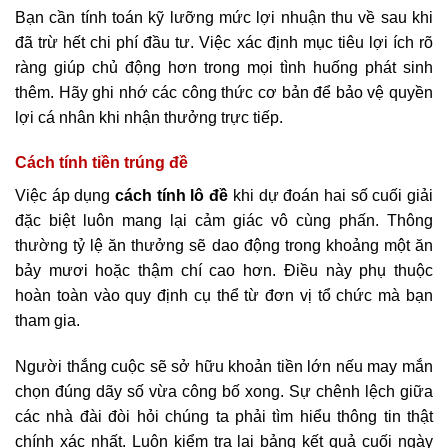
Bạn cần tính toán kỹ lưỡng mức lợi nhuận thu về sau khi
đã trừ hết chi phí đầu tư. Việc xác định mục tiêu lợi ích rõ
ràng giúp chủ động hơn trong mọi tình huống phát sinh
thêm. Hãy ghi nhớ các công thức cơ bản để bảo vệ quyền
lợi cá nhân khi nhận thưởng trực tiếp.
Cách tính tiền trúng đề
Việc áp dụng
cách tính lô đề
khi dự đoán hai số cuối giải
đặc biệt luôn mang lại cảm giác vô cùng phấn. Thông
thường tỷ lệ ăn thưởng sẽ dao động trong khoảng một ăn
bảy mươi hoặc thậm chí cao hơn. Điều này phụ thuộc
hoàn toàn vào quy định cụ thể từ đơn vị tổ chức mà bạn
tham gia.
Người thắng cuộc sẽ sở hữu khoản tiền lớn nếu may mắn
chọn đúng dãy số vừa công bố xong. Sự chênh lệch giữa
các nhà đài đòi hỏi chúng ta phải tìm hiểu thông tin thật
chính xác nhất. Luôn kiểm tra lại bảng kết quả cuối ngày