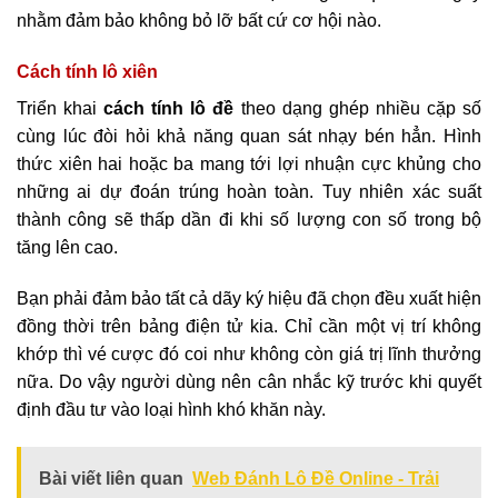
nhằm đảm bảo không bỏ lỡ bất cứ cơ hội nào.
Cách tính lô xiên
Triển khai
cách tính lô đề
theo dạng ghép nhiều cặp số
cùng lúc đòi hỏi khả năng quan sát nhạy bén hẳn. Hình
thức xiên hai hoặc ba mang tới lợi nhuận cực khủng cho
những ai dự đoán trúng hoàn toàn. Tuy nhiên xác suất
thành công sẽ thấp dần đi khi số lượng con số trong bộ
tăng lên cao.
Bạn phải đảm bảo tất cả dãy ký hiệu đã chọn đều xuất hiện
đồng thời trên bảng điện tử kia. Chỉ cần một vị trí không
khớp thì vé cược đó coi như không còn giá trị lĩnh thưởng
nữa. Do vậy người dùng nên cân nhắc kỹ trước khi quyết
định đầu tư vào loại hình khó khăn này.
Bài viết liên quan
Web Đánh Lô Đề Online - Trải