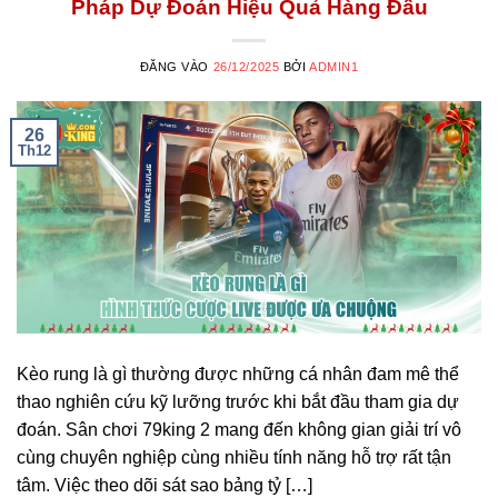
Pháp Dự Đoán Hiệu Quả Hàng Đầu
ĐĂNG VÀO
26/12/2025
BỞI
ADMIN1
26
Th12
Kèo rung là gì thường được những cá nhân đam mê thể
thao nghiên cứu kỹ lưỡng trước khi bắt đầu tham gia dự
đoán. Sân chơi 79king 2 mang đến không gian giải trí vô
cùng chuyên nghiệp cùng nhiều tính năng hỗ trợ rất tận
tâm. Việc theo dõi sát sao bảng tỷ […]