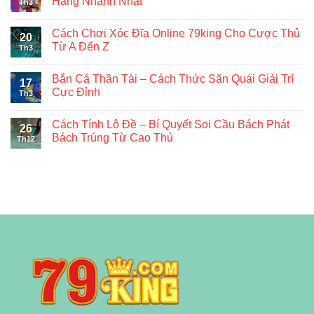
Hạng Nhanh Nhất
Th3
ở
Đánh
Không
Giá
có
Cách Chơi Xóc Đĩa Online 79king Cho Cược Thủ
Chi
bình
20
Tiết
luận
Từ A Đến Z
Th3
Tựa
ở
Bắn
FIFA
Không
Cá
Online
có
Bắn Cá Thần Tài – Cách Thức Săn Quái Giải Trí
H5
4
bình
17
Đổi
–
luận
Cực Đỉnh
Th3
Thưởng
Bật
ở
Cực
Mí
Cách
Không
Chất
Cách
Chơi
có
Cách Tính Lô Đề – Bí Quyết Soi Cầu Bách Phát
Chơi
Xóc
bình
26
F04
Đĩa
luận
Bách Trúng Từ Cao Thủ
Th12
Thăng
Online
ở
Hạng
79king
Bắn
Không
Nhanh
Cho
Cá
có
Nhất
Cược
Thần
bình
Thủ
Tài
luận
Từ
–
ở
A
Cách
Cách
Đến
Thức
Tính
Z
Săn
Lô
Quái
Đề
Giải
–
Trí
Bí
Cực
Quyết
Đỉnh
Soi
Cầu
Bách
Phát
Bách
Trúng