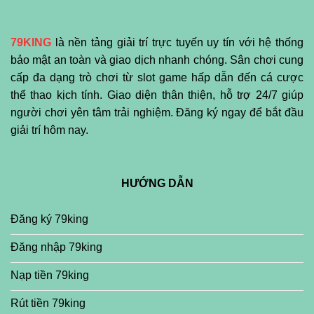
Từ
Cao
Thủ
79KING
là nền tảng giải trí trực tuyến uy tín với hệ thống
bảo mật an toàn và giao dịch nhanh chóng. Sân chơi cung
cấp đa dạng trò chơi từ slot game hấp dẫn đến cá cược
thể thao kịch tính. Giao diện thân thiện, hỗ trợ 24/7 giúp
người chơi yên tâm trải nghiệm. Đăng ký ngay để bắt đầu
giải trí hôm nay.
HƯỚNG DẪN
Đăng ký 79king
Đăng nhập 79king
Nạp tiền 79king
Rút tiền 79king