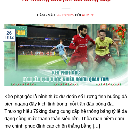
ĐĂNG VÀO
26/12/2025
BỞI
ADMIN1
26
Th12
Kèo phạt góc là hình thức dự đoán số lượng tình huống đá
biên ngang đầy kịch tính trong mỗi trận đấu bóng đá.
Thương hiệu 79king đang cung cấp hệ thống bảng tỷ lệ đa
dạng cùng mức thanh toán siêu lớn. Thỏa mãn niềm đam
mê chinh phục đỉnh cao chiến thắng bằng […]